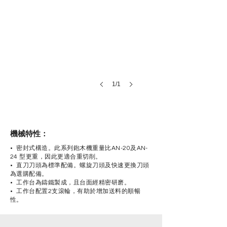
1/1
機械特性：
• 密封式構造。此系列鉋木機重量比AN-20及AN-
24 型更重，因此更適合重切削。
• 直刀刀頭為標準配備。螺旋刀頭及快速更換刀頭
為選購配備。
• 工作台為鑄鐵製成，且台面經精密研磨。
• 工作台配置2支滾輪，有助於增加送料的順暢
性。