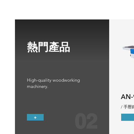
熱門產品
High-quality woodworking
machinery.
AN-
/ 手壓
02
+