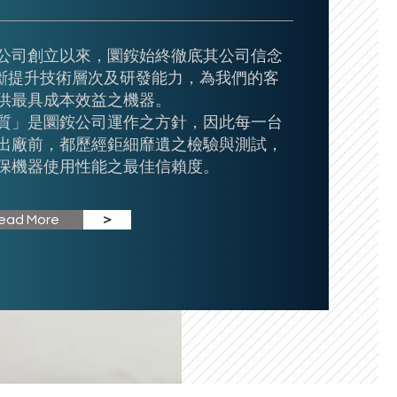
公司創立以來，圜銨始終徹底其公司信念
不斷提升技術層次及研發能力，為我們的客
供最具成本效益之機器。
質」是圜銨公司運作之方針，因此每一台
出廠前，都歷經鉅細靡遺之檢驗與測試，
保機器使用性能之最佳信賴度。
ead More
＞