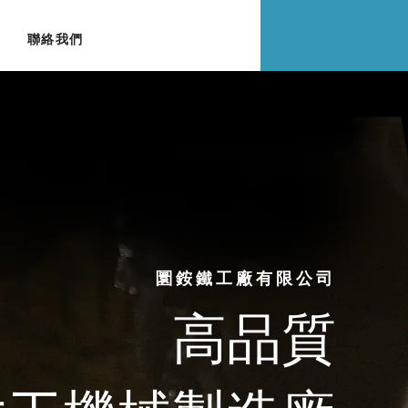
聯絡我們
圜 銨 鐵 工 廠 有 限 公 司
高品質