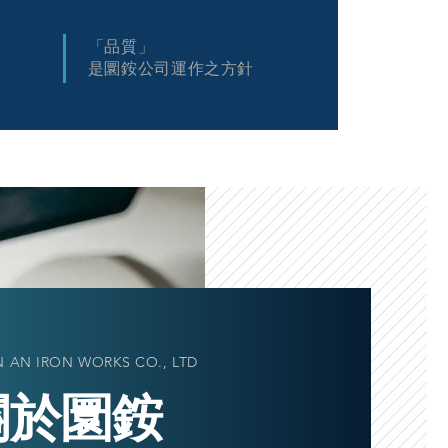
「品質」
是圜銨公司運作之方針
 AN IRON WORKS CO., LTD
關於圜銨