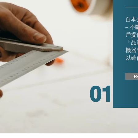
自本
– 
戶提
「品
機器
以確
R
01