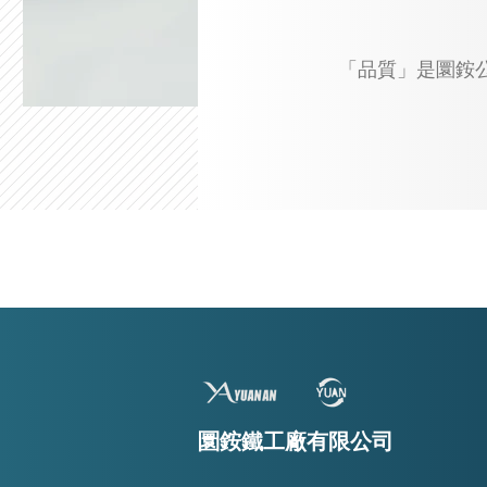
「品質」是圜銨
圜銨鐵工廠有限公司